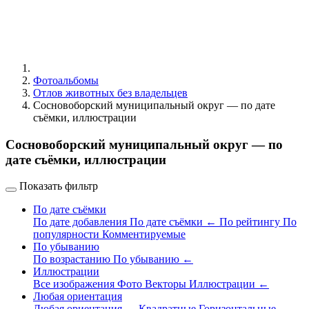
Фотоальбомы
Отлов животных без владельцев
Сосновоборский муниципальный округ — по дате
съёмки, иллюстрации
Сосновоборский муниципальный округ — по
дате съёмки, иллюстрации
Показать фильтр
По дате съёмки
По дате добавления
По дате съёмки
←
По рейтингу
По
популярности
Комментируемые
По убыванию
По возрастанию
По убыванию
←
Иллюстрации
Все изображения
Фото
Векторы
Иллюстрации
←
Любая ориентация
Любая ориентация
←
Квадратные
Горизонтальные