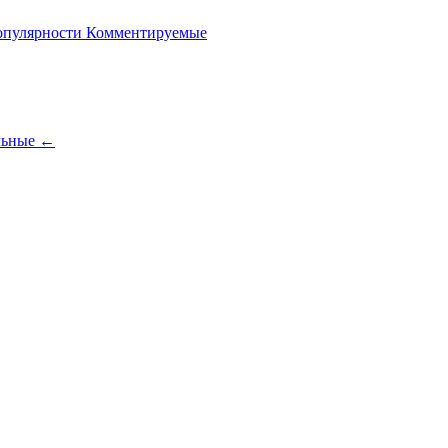
опулярности
Комментируемые
льные
←