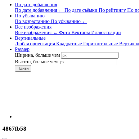
По дате добавления
По дате добавления
←
По дате съёмки
По рейтингу
По п
По убыванию
По возрастанию
По убыванию
←
Все изображения
Все изображения
←
Фото
Векторы
Иллюстрации
Вертикальные
Любая ориентация
Квадратные
Горизонтальные
Вертика
Размер
Ширина, больше чем
Высота, больше чем
Найти
4867fb58