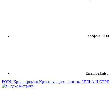
Телефон
+790
Email
belkaist
РОБФ Красноярского Края помощи животным БЕЛКА И СТ