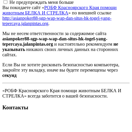
Не предупреждать меня больше
Вы покидаете сайт «
РОБФ Красноярского Края помощи
животным БЕЛКА И СТРЕЛКА
» по внешней ссылке
http://asianpoker88-sgp-wap-wap-dan-situs-hk-togel-yang-
tepercaya.jalanpintas.org
.
Мы не несем ответственности за содержимое сайта
asianpoker88-sgp-wap-wap-dan-situs-hk-togel-yang-
tepercaya.jalanpintas.org
и настоятельно рекомендуем
не
указывать
никаких своих личных данных на сторонних
сайтах.
Если Вы не хотите рисковать безопасностью компьютера,
закройте эту вкладку, иначе вы будете перемещены через
секунд
«РОБФ Красноярского Края помощи животным БЕЛКА И
СТРЕЛКА» всегда заботится о вашей безопасности.
Контакты