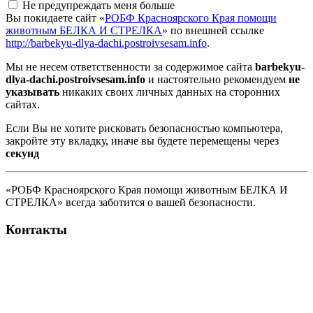
Не предупреждать меня больше
Вы покидаете сайт «
РОБФ Красноярского Края помощи
животным БЕЛКА И СТРЕЛКА
» по внешней ссылке
http://barbekyu-dlya-dachi.postroivsesam.info
.
Мы не несем ответственности за содержимое сайта
barbekyu-
dlya-dachi.postroivsesam.info
и настоятельно рекомендуем
не
указывать
никаких своих личных данных на сторонних
сайтах.
Если Вы не хотите рисковать безопасностью компьютера,
закройте эту вкладку, иначе вы будете перемещены через
секунд
«РОБФ Красноярского Края помощи животным БЕЛКА И
СТРЕЛКА» всегда заботится о вашей безопасности.
Контакты