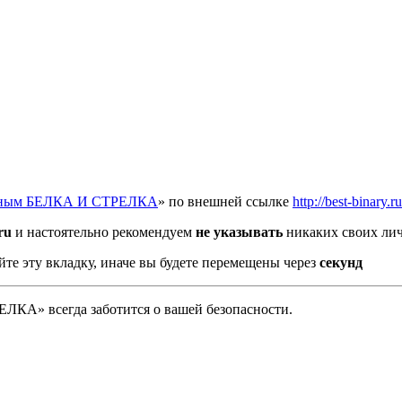
отным БЕЛКА И СТРЕЛКА
» по внешней ссылке
http://best-binary.ru
ru
и настоятельно рекомендуем
не указывать
никаких своих лич
йте эту вкладку, иначе вы будете перемещены через
секунд
А» всегда заботится о вашей безопасности.