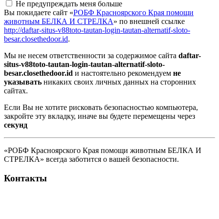
Не предупреждать меня больше
Вы покидаете сайт «
РОБФ Красноярского Края помощи
животным БЕЛКА И СТРЕЛКА
» по внешней ссылке
http://daftar-situs-v88toto-tautan-login-tautan-alternatif-sloto-
besar.closethedoor.id
.
Мы не несем ответственности за содержимое сайта
daftar-
situs-v88toto-tautan-login-tautan-alternatif-sloto-
besar.closethedoor.id
и настоятельно рекомендуем
не
указывать
никаких своих личных данных на сторонних
сайтах.
Если Вы не хотите рисковать безопасностью компьютера,
закройте эту вкладку, иначе вы будете перемещены через
секунд
«РОБФ Красноярского Края помощи животным БЕЛКА И
СТРЕЛКА» всегда заботится о вашей безопасности.
Контакты