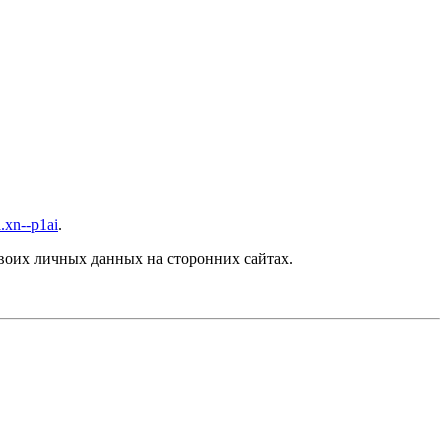
a.xn--p1ai
.
воих личных данных на сторонних сайтах.