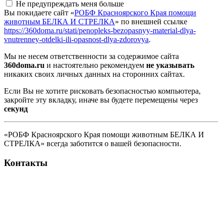
Не предупреждать меня больше
Вы покидаете сайт «
РОБФ Красноярского Края помощи
животным БЕЛКА И СТРЕЛКА
» по внешней ссылке
https://360doma.ru/stati/penopleks-bezopasnyy-material-dlya-
vnutrenney-otdelki-ili-opasnost-dlya-zdorovya
.
Мы не несем ответственности за содержимое сайта
360doma.ru
и настоятельно рекомендуем
не указывать
никаких своих личных данных на сторонних сайтах.
Если Вы не хотите рисковать безопасностью компьютера,
закройте эту вкладку, иначе вы будете перемещены через
секунд
«РОБФ Красноярского Края помощи животным БЕЛКА И
СТРЕЛКА» всегда заботится о вашей безопасности.
Контакты