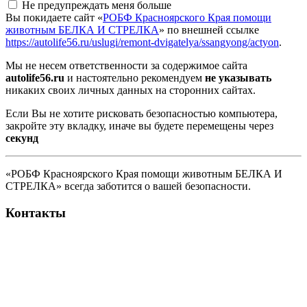
Не предупреждать меня больше
Вы покидаете сайт «
РОБФ Красноярского Края помощи
животным БЕЛКА И СТРЕЛКА
» по внешней ссылке
https://autolife56.ru/uslugi/remont-dvigatelya/ssangyong/actyon
.
Мы не несем ответственности за содержимое сайта
autolife56.ru
и настоятельно рекомендуем
не указывать
никаких своих личных данных на сторонних сайтах.
Если Вы не хотите рисковать безопасностью компьютера,
закройте эту вкладку, иначе вы будете перемещены через
секунд
«РОБФ Красноярского Края помощи животным БЕЛКА И
СТРЕЛКА» всегда заботится о вашей безопасности.
Контакты