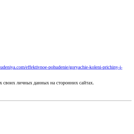
ohudeniya.com/effektivnoe-pohudenie/goryachie-koleni-prichiny-i-
 своих личных данных на сторонних сайтах.