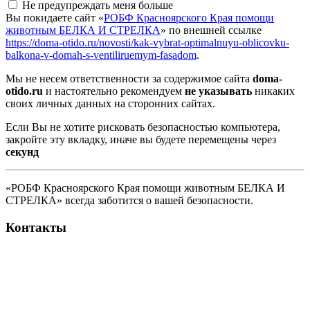
Не предупреждать меня больше
Вы покидаете сайт «
РОБФ Красноярского Края помощи
животным БЕЛКА И СТРЕЛКА
» по внешней ссылке
https://doma-otido.ru/novosti/kak-vybrat-optimalnuyu-oblicovku-
balkona-v-domah-s-ventiliruemym-fasadom
.
Мы не несем ответственности за содержимое сайта
doma-
otido.ru
и настоятельно рекомендуем
не указывать
никаких
своих личных данных на сторонних сайтах.
Если Вы не хотите рисковать безопасностью компьютера,
закройте эту вкладку, иначе вы будете перемещены через
секунд
«РОБФ Красноярского Края помощи животным БЕЛКА И
СТРЕЛКА» всегда заботится о вашей безопасности.
Контакты