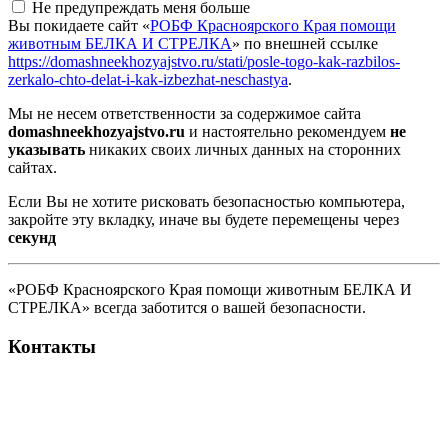
Не предупреждать меня больше
Вы покидаете сайт «
РОБФ Красноярского Края помощи
животным БЕЛКА И СТРЕЛКА
» по внешней ссылке
https://domashneekhozyajstvo.ru/stati/posle-togo-kak-razbilos-
zerkalo-chto-delat-i-kak-izbezhat-neschastya
.
Мы не несем ответственности за содержимое сайта
domashneekhozyajstvo.ru
и настоятельно рекомендуем
не
указывать
никаких своих личных данных на сторонних
сайтах.
Если Вы не хотите рисковать безопасностью компьютера,
закройте эту вкладку, иначе вы будете перемещены через
секунд
«РОБФ Красноярского Края помощи животным БЕЛКА И
СТРЕЛКА» всегда заботится о вашей безопасности.
Контакты