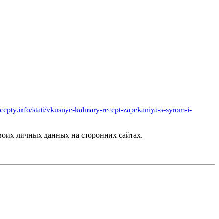
ecepty.info/stati/vkusnye-kalmary-recept-zapekaniya-s-syrom-i-
оих личных данных на сторонних сайтах.