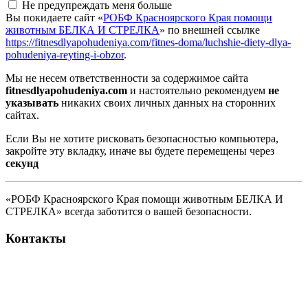
Не предупреждать меня больше
Вы покидаете сайт «
РОБФ Красноярского Края помощи
животным БЕЛКА И СТРЕЛКА
» по внешней ссылке
https://fitnesdlyapohudeniya.com/fitnes-doma/luchshie-diety-dlya-
pohudeniya-reyting-i-obzor
.
Мы не несем ответственности за содержимое сайта
fitnesdlyapohudeniya.com
и настоятельно рекомендуем
не
указывать
никаких своих личных данных на сторонних
сайтах.
Если Вы не хотите рисковать безопасностью компьютера,
закройте эту вкладку, иначе вы будете перемещены через
секунд
«РОБФ Красноярского Края помощи животным БЕЛКА И
СТРЕЛКА» всегда заботится о вашей безопасности.
Контакты