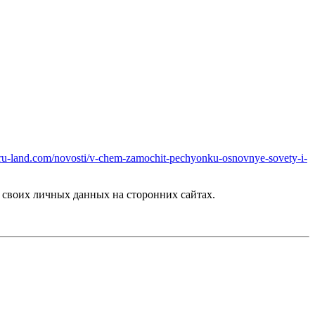
na.ru-land.com/novosti/v-chem-zamochit-pechyonku-osnovnye-sovety-i-
своих личных данных на сторонних сайтах.