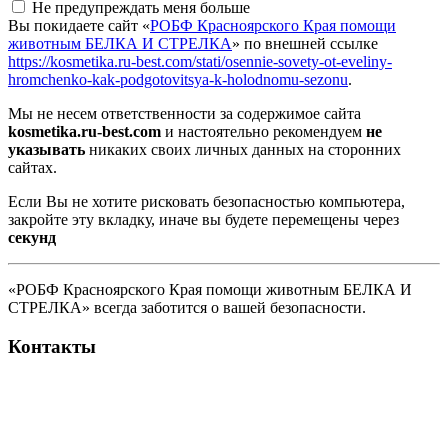
Не предупреждать меня больше
Вы покидаете сайт «
РОБФ Красноярского Края помощи
животным БЕЛКА И СТРЕЛКА
» по внешней ссылке
https://kosmetika.ru-best.com/stati/osennie-sovety-ot-eveliny-
hromchenko-kak-podgotovitsya-k-holodnomu-sezonu
.
Мы не несем ответственности за содержимое сайта
kosmetika.ru-best.com
и настоятельно рекомендуем
не
указывать
никаких своих личных данных на сторонних
сайтах.
Если Вы не хотите рисковать безопасностью компьютера,
закройте эту вкладку, иначе вы будете перемещены через
секунд
«РОБФ Красноярского Края помощи животным БЕЛКА И
СТРЕЛКА» всегда заботится о вашей безопасности.
Контакты