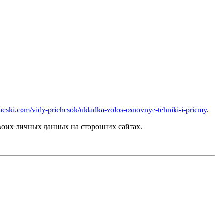
icheski.com/vidy-prichesok/ukladka-volos-osnovnye-tehniki-i-priemy
.
оих личных данных на сторонних сайтах.