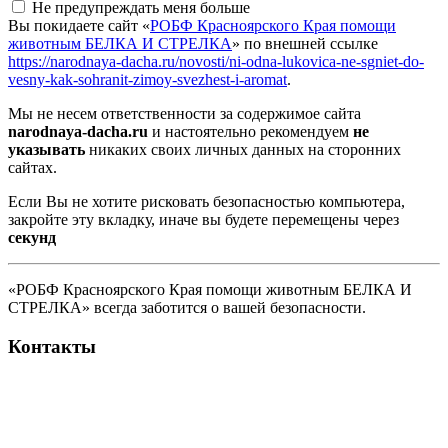
Не предупреждать меня больше
Вы покидаете сайт «
РОБФ Красноярского Края помощи
животным БЕЛКА И СТРЕЛКА
» по внешней ссылке
https://narodnaya-dacha.ru/novosti/ni-odna-lukovica-ne-sgniet-do-
vesny-kak-sohranit-zimoy-svezhest-i-aromat
.
Мы не несем ответственности за содержимое сайта
narodnaya-dacha.ru
и настоятельно рекомендуем
не
указывать
никаких своих личных данных на сторонних
сайтах.
Если Вы не хотите рисковать безопасностью компьютера,
закройте эту вкладку, иначе вы будете перемещены через
секунд
«РОБФ Красноярского Края помощи животным БЕЛКА И
СТРЕЛКА» всегда заботится о вашей безопасности.
Контакты