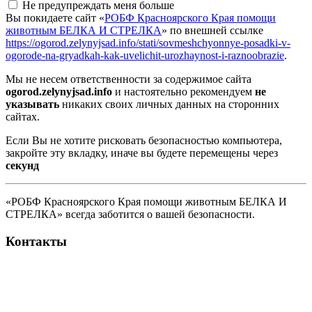
Не предупреждать меня больше
Вы покидаете сайт «
РОБФ Красноярского Края помощи
животным БЕЛКА И СТРЕЛКА
» по внешней ссылке
https://ogorod.zelynyjsad.info/stati/sovmeshchyonnye-posadki-v-
ogorode-na-gryadkah-kak-uvelichit-urozhaynost-i-raznoobrazie
.
Мы не несем ответственности за содержимое сайта
ogorod.zelynyjsad.info
и настоятельно рекомендуем
не
указывать
никаких своих личных данных на сторонних
сайтах.
Если Вы не хотите рисковать безопасностью компьютера,
закройте эту вкладку, иначе вы будете перемещены через
секунд
«РОБФ Красноярского Края помощи животным БЕЛКА И
СТРЕЛКА» всегда заботится о вашей безопасности.
Контакты