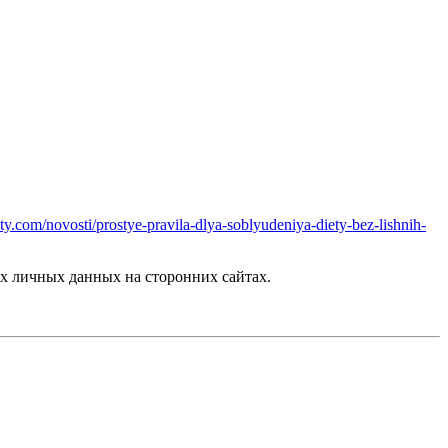
oty.com/novosti/prostye-pravila-dlya-soblyudeniya-diety-bez-lishnih-
х личных данных на сторонних сайтах.