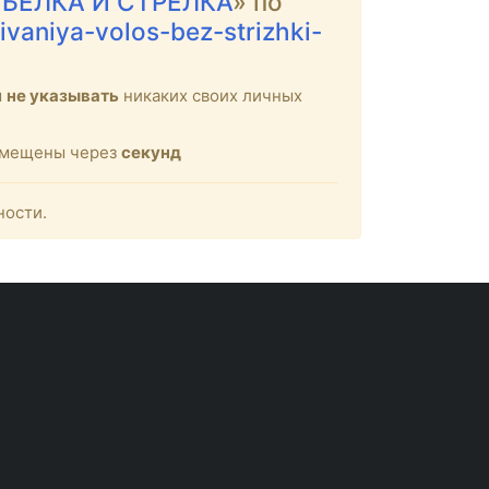
 БЕЛКА И СТРЕЛКА
» по
ivaniya-volos-bez-strizhki-
м
не указывать
никаких своих личных
ремещены через
секунд
ности.