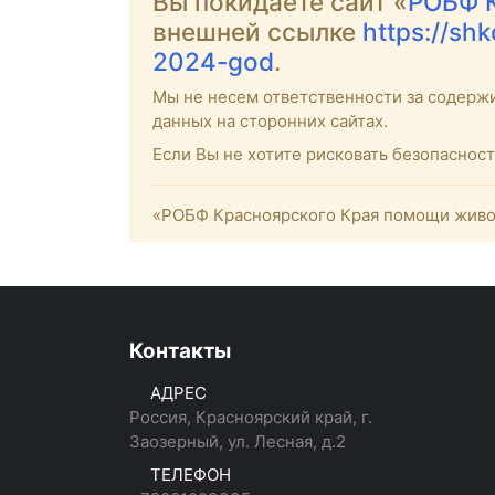
Вы покидаете сайт «
РОБФ 
внешней ссылке
https://sh
2024-god
.
Мы не несем ответственности за содерж
данных на сторонних сайтах.
Если Вы не хотите рисковать безопаснос
«РОБФ Красноярского Края помощи живот
Контакты
АДРЕС
Россия, Красноярский край, г.
Заозерный, ул. Лесная, д.2
ТЕЛЕФОН