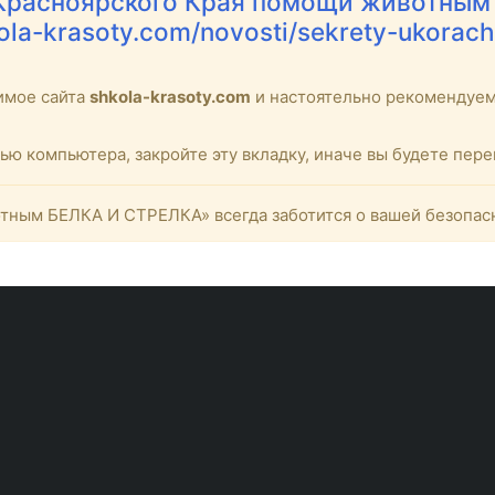
Красноярского Края помощи животным
kola-krasoty.com/novosti/sekrety-ukorach
имое сайта
shkola-krasoty.com
и настоятельно рекомендуе
тью компьютера, закройте эту вкладку, иначе вы будете пе
ным БЕЛКА И СТРЕЛКА» всегда заботится о вашей безопас