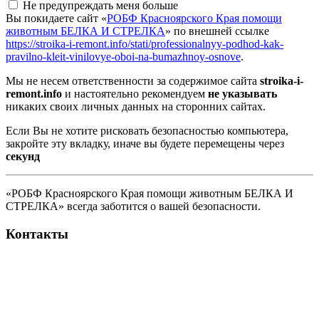
Не предупреждать меня больше
Вы покидаете сайт «
РОБФ Красноярского Края помощи
животным БЕЛКА И СТРЕЛКА
» по внешней ссылке
https://stroika-i-remont.info/stati/professionalnyy-podhod-kak-
pravilno-kleit-vinilovye-oboi-na-bumazhnoy-osnove
.
Мы не несем ответственности за содержимое сайта
stroika-i-
remont.info
и настоятельно рекомендуем
не указывать
никаких своих личных данных на сторонних сайтах.
Если Вы не хотите рисковать безопасностью компьютера,
закройте эту вкладку, иначе вы будете перемещены через
секунд
«РОБФ Красноярского Края помощи животным БЕЛКА И
СТРЕЛКА» всегда заботится о вашей безопасности.
Контакты