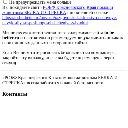
Не предупреждать меня больше
Вы покидаете сайт «
РОБФ Красноярского Края помощи
животным БЕЛКА И СТРЕЛКА
» по внешней ссылке
https://to-be-better.ru/novosti/razgovor-kak-iskusstvo-osnovnye-
navyki-dlya-uspeshnogo-obshcheniya-s-lyudmi
.
Мы не несем ответственности за содержимое сайта
to-be-
better.ru
и настоятельно рекомендуем
не указывать
никаких
своих личных данных на сторонних сайтах.
Если Вы не хотите рисковать безопасностью компьютера,
закройте эту вкладку, иначе вы будете перемещены через
секунд
«РОБФ Красноярского Края помощи животным БЕЛКА И
СТРЕЛКА» всегда заботится о вашей безопасности.
Контакты