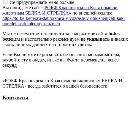
Не предупреждать меня больше
Вы покидаете сайт «
РОБФ Красноярского Края помощи
животным БЕЛКА И СТРЕЛКА
» по внешней ссылке
https://to-be-better.ru/stati/raznica-v-vozraste-v-otnosheniyah-kak-
opredelit-priemlemuyu-raznicu
.
Мы не несем ответственности за содержимое сайта
to-be-
better.ru
и настоятельно рекомендуем
не указывать
никаких
своих личных данных на сторонних сайтах.
Если Вы не хотите рисковать безопасностью компьютера,
закройте эту вкладку, иначе вы будете перемещены через
секунд
«РОБФ Красноярского Края помощи животным БЕЛКА И
СТРЕЛКА» всегда заботится о вашей безопасности.
Контакты