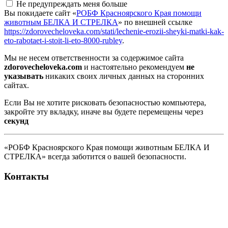
Не предупреждать меня больше
Вы покидаете сайт «
РОБФ Красноярского Края помощи
животным БЕЛКА И СТРЕЛКА
» по внешней ссылке
https://zdorovecheloveka.com/stati/lechenie-erozii-sheyki-matki-kak-
eto-rabotaet-i-stoit-li-eto-8000-rubley
.
Мы не несем ответственности за содержимое сайта
zdorovecheloveka.com
и настоятельно рекомендуем
не
указывать
никаких своих личных данных на сторонних
сайтах.
Если Вы не хотите рисковать безопасностью компьютера,
закройте эту вкладку, иначе вы будете перемещены через
секунд
«РОБФ Красноярского Края помощи животным БЕЛКА И
СТРЕЛКА» всегда заботится о вашей безопасности.
Контакты